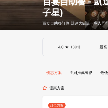
百宴自助餐 - 凱
子星)
百宴自助餐訂位 凱達大飯店｜多人同行優
15% 折扣
4.0
★
(
391
)
最
優惠方案
主廚推薦餐點
最低
優惠方案
訂位方案