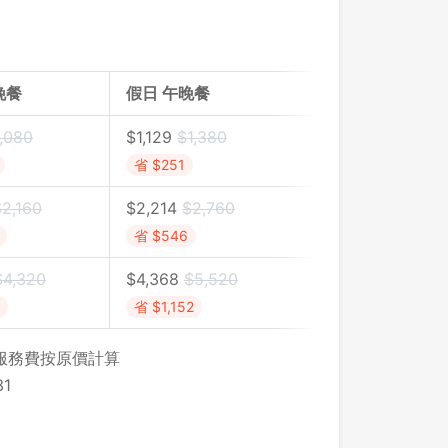
晚餐
假日 午晚餐
,080
$1,129
$1,380
省 $251
$2,160
$2,214
$2,760
省 $546
$4,320
$4,368
$5,520
省 $1,152
，服務費按原價計算
1