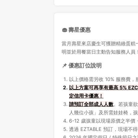
🧁 壽星優惠
當月壽星來店慶生可獲贈精緻蛋糕
明並於用餐當日主動告知服務人員
📌 優惠訂位說明
以上價格需另收 10% 服務費
以上方案可再享有最高 5% EZC
定信用卡優惠！
請預訂全部成人人數
。若孩童欲
人幾位小孩」及所需娃娃椅，孩
6-12 歲孩童以現場原價之半價 
透過 EZTABLE 預訂，現場
2026 年國定假日 / 特殊節日