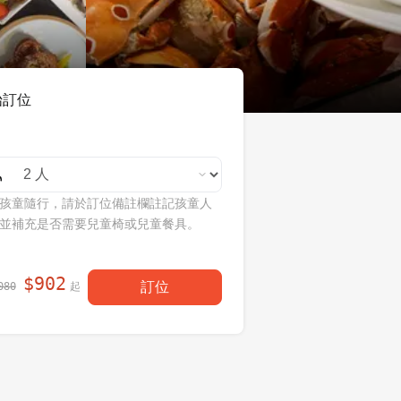
始訂位
孩童隨行，請於訂位備註欄註記孩童人
並補充是否需要兒童椅或兒童餐具。
$
902
訂位
起
080
每人現省
！
$
178