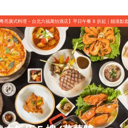
粵亮廣式料理 - 台北六福萬怡酒店】平日午餐 8 折起｜靓港點