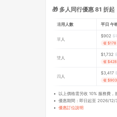
🎁 多人同行優惠 81 折起
適用人數
平日 午
$902
$1
單人
省 $178
$1,732
雙人
省 $428
$3,417
四人
省 $903
以上價格需另收 10% 服務費
優惠期間：即日起至 2026/12/3
優惠訂位說明