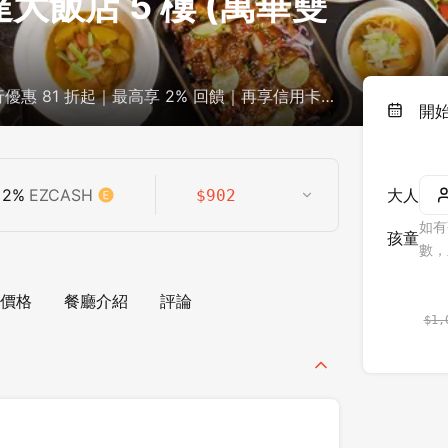
達大飯店 5 樓 (萬華雙
惠 81 折起｜最高享 2% 回饋｜再享信用卡
開
高
2
%
EZCASH
大人
$
902
如有
孩童
數，
價格
餐廳介紹
評論
$
1,